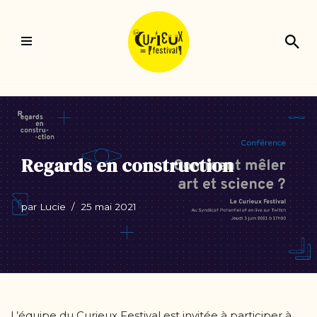
Aller
au
contenu
Regards en construction
par
Lucie
25 mai 2021
L’équipe du Curieux Festival est invitée à participer à