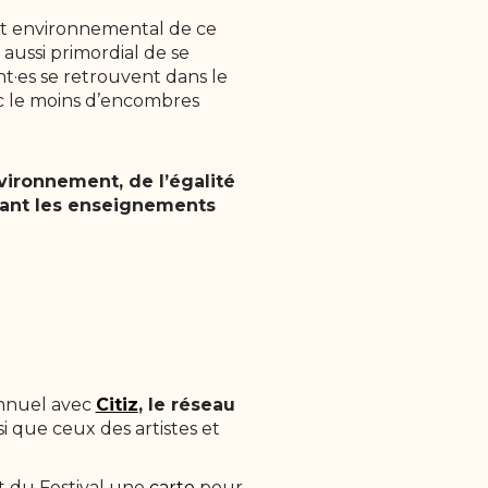
act environnemental de ce
 aussi primordial de se
nt·es se retrouvent dans le
vec le moins d’encombres
vironnement, de l’égalité
irant les enseignements
annuel avec
Citiz
, le réseau
 que ceux des artistes et
t du Festival une
carte
pour