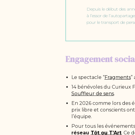
Depuis le début des ann
à l’essor de l’autopartag
pour le transport de per
Engagement social
Le spectacle “
Fragments
”
14 bénévoles du Curieux F
Souffleur de sens
.
En 2026 comme lors des éd
prix libre et conscients on
l’équipe.
Pour tous les événements 
réseau
Tôt ou T’Art
. Ce 