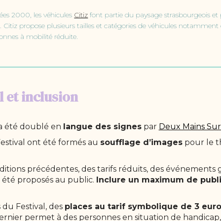
ées 2000, les véhicules
Citiz
font partie du paysage strasbourgeois et
e. Citiz propose plusieurs tailles et catégories de véhicules notamment
sonnes à mobilité réduite.
 et inclusion
 a été doublé en
langue des signes
par
Deux Mains Sur
estival ont été formés au
soufflage d’images
pour le th
itions précédentes, des tarifs réduits, des événements 
t été proposés au public.
Inclure un maximum de publ
du Festival, des
places au tarif symbolique de 3 euro
dernier permet à des personnes en situation de handicap,