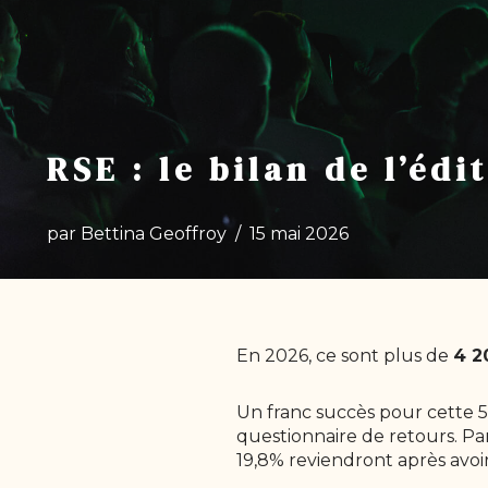
RSE : le bilan de l’édi
par
Bettina Geoffroy
15 mai 2026
En 2026, ce sont plus de
4 2
Un franc succès pour cette 5
questionnaire de retours. Par
19,8% reviendront après avoi