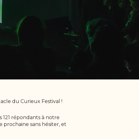
ctacle du Curieux Festival !
s 121 répondants à notre
 prochaine sans hésiter, et