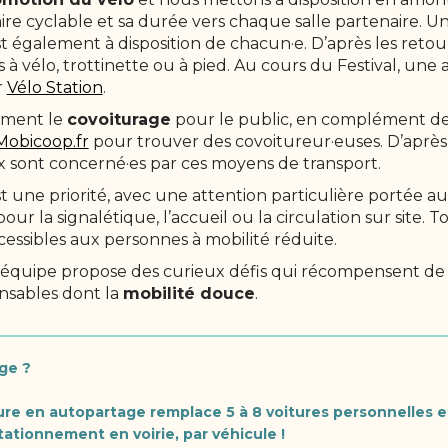
aire cyclable et sa durée vers chaque salle partenaire. U
t également à disposition de chacun·e. D’après les retours 
 à vélo, trottinette ou à pied. Au cours du Festival, une
r
Vélo Station
.
ement le
covoiturage
pour le public, en complément de
Mobicoop.fr
pour trouver des covoitureur·euses. D’après le
x sont concerné·es par ces moyens de transport.
 est une priorité, avec une attention particulière portée a
pour la signalétique, l’accueil ou la circulation sur site. T
cessibles aux personnes à mobilité réduite.
e équipe propose des curieux défis qui récompensent d
sables dont la
mobilité douce
.
age ?
iture en autopartage remplace 5 à 8 voitures personnelles e
tationnement en voirie, par véhicule !