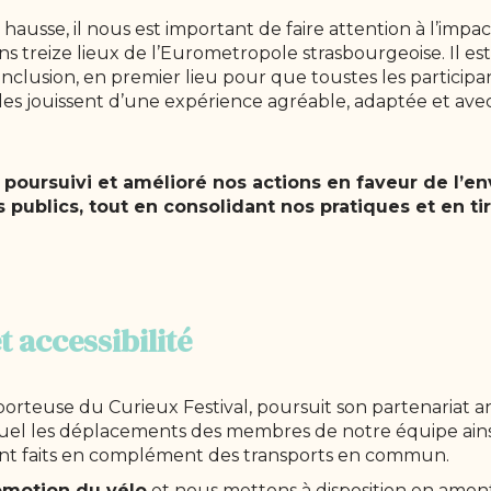
hausse, il nous est important de faire attention à l’imp
ans treize lieux de l’Eurometropole strasbourgeoise. Il est
nclusion, en premier lieu pour que toustes les participa
t elles jouissent d’une expérience agréable, adaptée et a
poursuivi et amélioré nos actions en faveur de l’en
s publics, tout en consolidant nos pratiques et en t
t accessibilité
n porteuse du Curieux Festival, poursuit son partenariat 
el les déplacements des membres de notre équipe ainsi
 sont faits en complément des transports en commun.
omotion du vélo
et nous mettons à disposition en amon