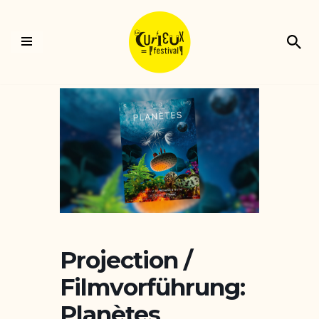
Aller
au
contenu
Projection /
Filmvorführung:
Planètes